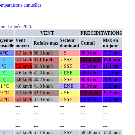
mparaisons annuelles
 pour l'année 2026
VENT
PRECIPITATIONS
yenne
Vent
Secteur
Max en
Rafales max
Cumul
nsuelle
moyen
dominant
un jour
.4 °C
6.3 km/h
56.3 km/h
S
68.8 mm
23.0 mm
3 °C
6.1 km/h
61.1 km/h
SSE
164.4 mm
55.0 mm
2 °C
7.2 km/h
56.3 km/h
SSE
45.6 mm
21.4 mm
8 °C
4.6 km/h
41.8 km/h
ESE
24.4 mm
11.2 mm
7 °C
5.8 km/h
40.2 km/h
SSE
96.8 mm
21.8 mm
.1 °C
4.6 km/h
41.8 km/h
ENE
60.8 mm
10.2 mm
.9 °C
5.1 km/h
53.1 km/h
SE
110.4 mm
35.2 mm
.5 °C
6.1 km/h
37.0 km/h
SSE
14.6 mm
12.0 mm
---
---
---
---
---
---
---
---
---
---
---
---
---
---
---
---
---
---
---
---
3 °C
5.7 km/h
61.1 km/h
SSE
585.8 mm
55.0 mm