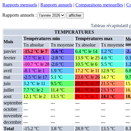
Rapports mensuels
|
Rapports annuels
|
Comparaisons mensuelles
|
Co
Rapports annuels :
Tableau récapitulatif
TEMPERATURES
Températures min
Températures max
Mo
Mois
me
Tn absolue
Tn moyenne
Tx absolue
Tx moyenne
janvier
-15.2 °C le 7
-5.6 °C
6.4 °C le 14
1.2 °C
-2
fevrier
-7.7 °C le 1
-2.8 °C
13.9 °C le 25
4.6 °C
0.
mars
-10.7 °C le 28
-2.6 °C
10.5 °C le 6
5.5 °C
1.
avril
-8.1 °C le 1
1.9 °C
17.2 °C le 11
12.9 °C
6.
mai
-2.5 °C le 17
5.1 °C
23.8 °C le 26
14.7 °C
9.
juin
3.2 °C le 11
9.5 °C
28.9 °C le 27
21.5 °C
15
juillet
7.7 °C le 2
11.4 °C
28.1 °C le 13
23.3 °C
16
aout
12.1 °C le 2
13.5 °C
26.3 °C le 3
24.1 °C
18
septembre
---
---
---
---
---
octobre
---
---
---
---
---
novembre
---
---
---
---
---
decembre
---
---
---
---
---
Total
-15.2 °C
3.8 °C
28.9 °C
13.5 °C
8.