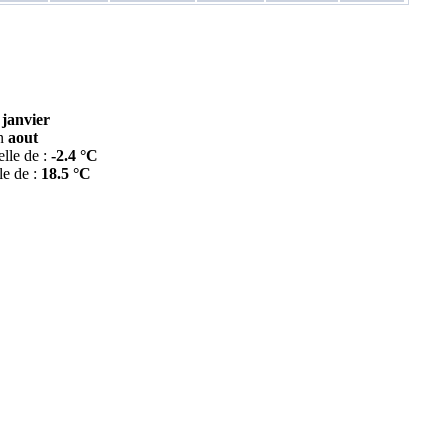
n
janvier
n
aout
lle de :
-2.4 °C
e de :
18.5 °C